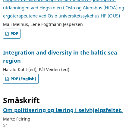
utdanningen ved Høgskolen i Oslo og Akershus (HiOA) og
ergoterapeutene ved Oslo universitetssykehus HF (OUS)
Mali Melhus, Lene Fogtmann Jespersen
PDF
Integration and diversity in the baltic sea
region
Harald Koht (ed), Pål Veiden (ed)
PDF (English)
Småskrift
Om politisering og læring i selvhjelpsfeltet.
Marte Feiring
54