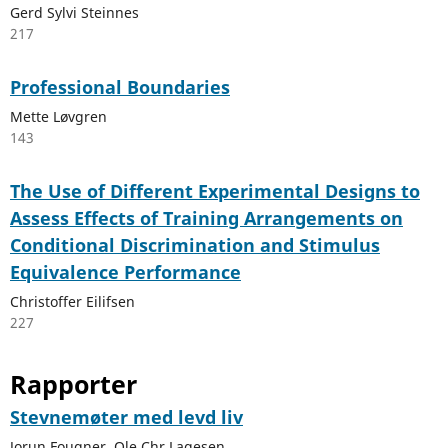
Gerd Sylvi Steinnes
217
Professional Boundaries
Mette Løvgren
143
The Use of Different Experimental Designs to
Assess Effects of Training Arrangements on
Conditional Discrimination and Stimulus
Equivalence Performance
Christoffer Eilifsen
227
Rapporter
Stevnemøter med levd liv
Jorun Fougner, Ole Chr Lagesen