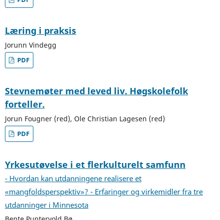
Læring i praksis
Jorunn Vindegg
PDF
Stevnemøter med leved liv. Høgskolefolk
forteller.
Jorun Fougner (red), Ole Christian Lagesen (red)
PDF
Yrkesutøvelse i et flerkulturelt samfunn
- Hvordan kan utdanningene realisere et
«mangfoldsperspektiv»? - Erfaringer og virkemidler fra tre
utdanninger i Minnesota
Bente Puntervold Bø