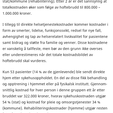
stat/kommune (rehabilitering). Etter 2 år er det sannsynlig at
totalkostnaden øker som følge av hoftebrudd til 800.000 –
1.000.000 kroner.
I tillegg til direkte helsetjenestekostnader kommer kostnader i
form av smerter, lidelse, funksjonssvikt, redsel for nye fall,
avhengighet og tap av helserelatert livskvalitet for pasientene
samt bidrag og støtte fra familie og venner. Disse kostnadene
er vanskelig å tallfeste, men bør av den grunn ikke overses
eller underestimeres når det totale kostnadsbildet av
hoftebrudd skal vurderes.
Kun 53 pasienter (14 % av de gjenlevende) ble sendt direkte
hjem etter sykehusoppholdet. En del av disse fikk behandling
og opptrening i hjemmet eller på fysikalsk institutt. Gjennom-
snittlig kostnad for hver person i denne gruppen ett år etter
bruddet var 322.000 kroner, hvorav sykehuskostnaden utgjør
54 % (stat) og kostnad for pleie og omsorgstjenester 34 %
(kommune). Rehabiliteringskostnader (hjemme) utgjør resten