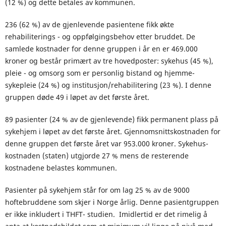
(12 %) og dette betales av kommunen.
236 (62 %) av de gjenlevende pasientene fikk økte
rehabiliterings - og oppfølgingsbehov etter bruddet. De
samlede kostnader for denne gruppen i år en er 469.000
kroner og består primært av tre hovedposter: sykehus (45 %),
pleie - og omsorg som er personlig bistand og hjemme-
sykepleie (24 %) og institusjon/rehabilitering (23 %). I denne
gruppen døde 49 i løpet av det første året.
89 pasienter (24 % av de gjenlevende) fikk permanent plass på
sykehjem i løpet av det første året. Gjennomsnittskostnaden for
denne gruppen det første året var 953.000 kroner. Sykehus-
kostnaden (staten) utgjorde 27 % mens de resterende
kostnadene belastes kommunen.
Pasienter på sykehjem står for om lag 25 % av de 9000
hoftebruddene som skjer i Norge årlig. Denne pasientgruppen
er ikke inkludert i THFT- studien. Imidlertid er det rimelig å