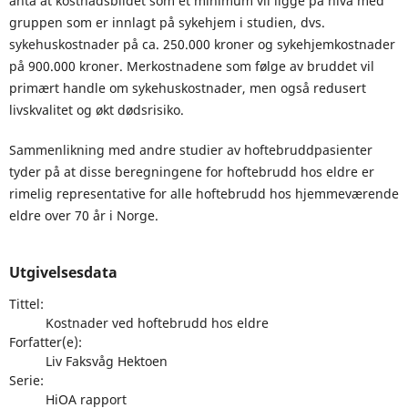
anta at kostnadsbildet som et minimum vil ligge på nivå med
gruppen som er innlagt på sykehjem i studien, dvs.
sykehuskostnader på ca. 250.000 kroner og sykehjemkostnader
på 900.000 kroner. Merkostnadene som følge av bruddet vil
primært handle om sykehuskostnader, men også redusert
livskvalitet og økt dødsrisiko.
Sammenlikning med andre studier av hoftebruddpasienter
tyder på at disse beregningene for hoftebrudd hos eldre er
rimelig representative for alle hoftebrudd hos hjemmeværende
eldre over 70 år i Norge.
Utgivelsesdata
Tittel:
Kostnader ved hoftebrudd hos eldre
Forfatter(e):
Liv Faksvåg Hektoen
Serie:
HiOA rapport