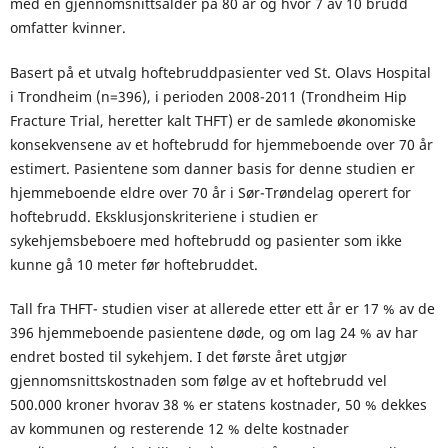
med en gjennomsnittsalder på 80 år og hvor 7 av 10 brudd
omfatter kvinner.
Basert på et utvalg hoftebruddpasienter ved St. Olavs Hospital
i Trondheim (n=396), i perioden 2008-2011 (Trondheim Hip
Fracture Trial, heretter kalt THFT) er de samlede økonomiske
konsekvensene av et hoftebrudd for hjemmeboende over 70 år
estimert. Pasientene som danner basis for denne studien er
hjemmeboende eldre over 70 år i Sør-Trøndelag operert for
hoftebrudd. Eksklusjonskriteriene i studien er
sykehjemsbeboere med hoftebrudd og pasienter som ikke
kunne gå 10 meter før hoftebruddet.
Tall fra THFT- studien viser at allerede etter ett år er 17 % av de
396 hjemmeboende pasientene døde, og om lag 24 % av har
endret bosted til sykehjem. I det første året utgjør
gjennomsnittskostnaden som følge av et hoftebrudd vel
500.000 kroner hvorav 38 % er statens kostnader, 50 % dekkes
av kommunen og resterende 12 % delte kostnader