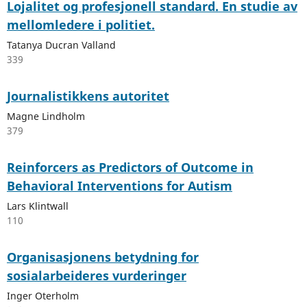
Lojalitet og profesjonell standard. En studie av
mellomledere i politiet.
Tatanya Ducran Valland
339
Journalistikkens autoritet
Magne Lindholm
379
Reinforcers as Predictors of Outcome in
Behavioral Interventions for Autism
Lars Klintwall
110
Organisasjonens betydning for
sosialarbeideres vurderinger
Inger Oterholm