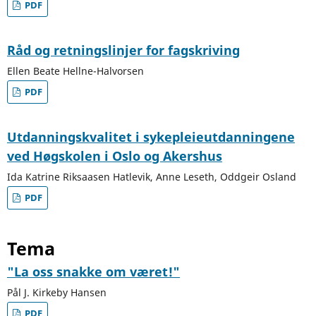
PDF
Råd og retningslinjer for fagskriving
Ellen Beate Hellne-Halvorsen
PDF
Utdanningskvalitet i sykepleieutdanningene
ved Høgskolen i Oslo og Akershus
Ida Katrine Riksaasen Hatlevik, Anne Leseth, Oddgeir Osland
PDF
Tema
"La oss snakke om været!"
Pål J. Kirkeby Hansen
PDF