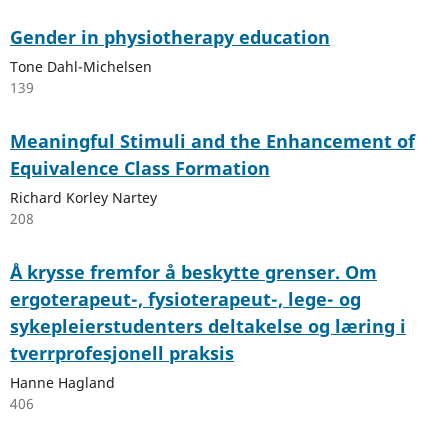
Gender in physiotherapy education
Tone Dahl-Michelsen
139
Meaningful Stimuli and the Enhancement of
Equivalence Class Formation
Richard Korley Nartey
208
Å krysse fremfor å beskytte grenser. Om
ergoterapeut-, fysioterapeut-, lege- og
sykepleierstudenters deltakelse og læring i
tverrprofesjonell praksis
Hanne Hagland
406