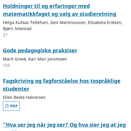
Holdninger til og erfaringer med
matematikkfaget og valg av studieretning
Helga Kufaas Tellefsen, Geir Martiniussen, Elisabeta Eriksen,
Bjørn Smestad
27
Gode pedagogiske praksiser
Marit Greek, Kari Mari Jonsmoen
156
Fagskriving og fagforståelse hos tospråklige
studenter
Ellen Beate Halvorsen
PDF
"Hva ser jeg når jeg ser? Og hva sier jeg at jeg