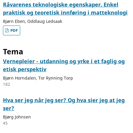
Råvarenes teknologiske egenskaper. Enkel
praktisk og teoretisk innføring i matteknologi
Bjørn Eben, Oddlaug Ledsaak
PDF
Tema
Vernepleier - utdanning og yrke i et faglig og
etisk perspektiv
Bjørn Horndalen, Tor Rynning Torp
182
Hva ser jeg når jeg ser? Og hva sier jeg at jeg
ser?
Bjørg Johnsen
45