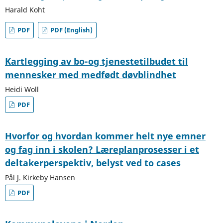
Harald Koht
PDF
PDF (English)
Kartlegging av bo-og tjenestetilbudet til
mennesker med medfødt døvblindhet
Heidi Woll
PDF
Hvorfor og hvordan kommer helt nye emner
og fag inn i skolen? Læreplanprosesser i et
deltakerperspektiv, belyst ved to cases
Pål J. Kirkeby Hansen
PDF