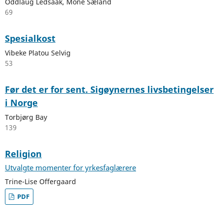
Oddlaug Ledsaak, Mone Sæland
69
Spesialkost
Vibeke Platou Selvig
53
Før det er for sent. Sigøynernes livsbetingelser
i Norge
Torbjørg Bay
139
Religion
Utvalgte momenter for yrkesfaglærere
Trine-Lise Offergaard
PDF