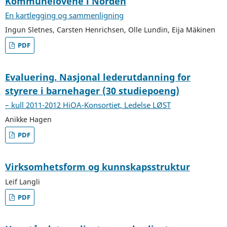
Kommunelovene i Norden
En kartlegging og sammenligning
Ingun Sletnes, Carsten Henrichsen, Olle Lundin, Eija Mäkinen
PDF
Evaluering. Nasjonal lederutdanning for
styrere i barnehager (30 studiepoeng)
– kull 2011-2012 HiOA-Konsortiet, Ledelse LØST
Anikke Hagen
PDF
Virksomhetsform og kunnskapsstruktur
Leif Langli
PDF