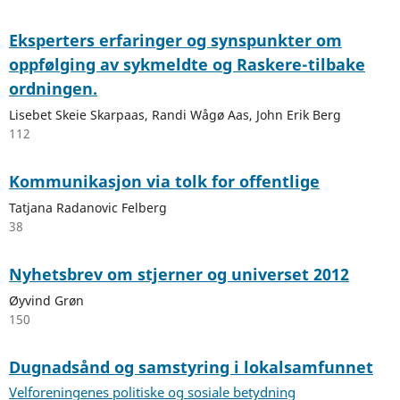
Eksperters erfaringer og synspunkter om
oppfølging av sykmeldte og Raskere-tilbake
ordningen.
Lisebet Skeie Skarpaas, Randi Wågø Aas, John Erik Berg
112
Kommunikasjon via tolk for offentlige
Tatjana Radanovic Felberg
38
Nyhetsbrev om stjerner og universet 2012
Øyvind Grøn
150
Dugnadsånd og samstyring i lokalsamfunnet
Velforeningenes politiske og sosiale betydning