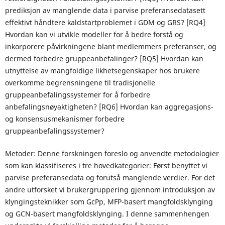
prediksjon av manglende data i parvise preferansedatasett
effektivt håndtere kaldstartproblemet i GDM og GRS? [RQ4]
Hvordan kan vi utvikle modeller for å bedre forstå og
inkorporere påvirkningene blant medlemmers preferanser, og
dermed forbedre gruppeanbefalinger? [RQ5] Hvordan kan
utnyttelse av mangfoldige likhetsegenskaper hos brukere
overkomme begrensningene til tradisjonelle
gruppeanbefalingssystemer for å forbedre
anbefalingsnøyaktigheten? [RQ6] Hvordan kan aggregasjons-
og konsensusmekanismer forbedre
gruppeanbefalingssystemer?
Metoder: Denne forskningen foreslo og anvendte metodologier
som kan klassifiseres i tre hovedkategorier: Først benyttet vi
parvise preferansedata og forutså manglende verdier. For det
andre utforsket vi brukergruppering gjennom introduksjon av
klyngingsteknikker som GcPp, MFP-basert mangfoldsklynging
og GCN-basert mangfoldsklynging. I denne sammenhengen