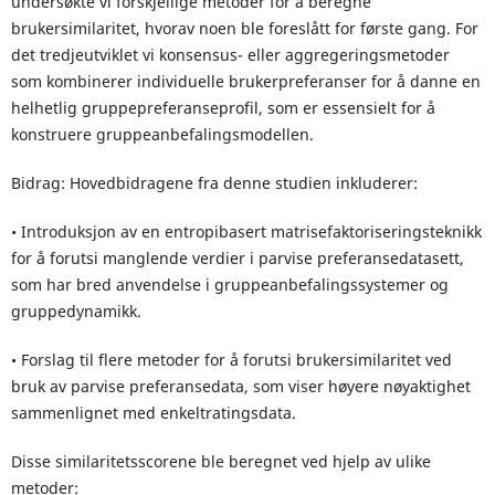
undersøkte vi forskjellige metoder for å beregne
brukersimilaritet, hvorav noen ble foreslått for første gang. For
det tredjeutviklet vi konsensus- eller aggregeringsmetoder
som kombinerer individuelle brukerpreferanser for å danne en
helhetlig gruppepreferanseprofil, som er essensielt for å
konstruere gruppeanbefalingsmodellen.
Bidrag: Hovedbidragene fra denne studien inkluderer:
• Introduksjon av en entropibasert matrisefaktoriseringsteknikk
for å forutsi manglende verdier i parvise preferansedatasett,
som har bred anvendelse i gruppeanbefalingssystemer og
gruppedynamikk.
• Forslag til flere metoder for å forutsi brukersimilaritet ved
bruk av parvise preferansedata, som viser høyere nøyaktighet
sammenlignet med enkeltratingsdata.
Disse similaritetsscorene ble beregnet ved hjelp av ulike
metoder: