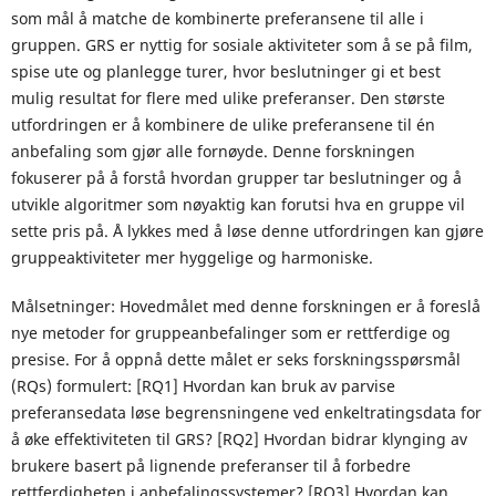
som mål å matche de kombinerte preferansene til alle i
gruppen. GRS er nyttig for sosiale aktiviteter som å se på film,
spise ute og planlegge turer, hvor beslutninger gi et best
mulig resultat for flere med ulike preferanser. Den største
utfordringen er å kombinere de ulike preferansene til én
anbefaling som gjør alle fornøyde. Denne forskningen
fokuserer på å forstå hvordan grupper tar beslutninger og å
utvikle algoritmer som nøyaktig kan forutsi hva en gruppe vil
sette pris på. Å lykkes med å løse denne utfordringen kan gjøre
gruppeaktiviteter mer hyggelige og harmoniske.
Målsetninger: Hovedmålet med denne forskningen er å foreslå
nye metoder for gruppeanbefalinger som er rettferdige og
presise. For å oppnå dette målet er seks forskningsspørsmål
(RQs) formulert: [RQ1] Hvordan kan bruk av parvise
preferansedata løse begrensningene ved enkeltratingsdata for
å øke effektiviteten til GRS? [RQ2] Hvordan bidrar klynging av
brukere basert på lignende preferanser til å forbedre
rettferdigheten i anbefalingssystemer? [RQ3] Hvordan kan