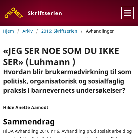
Skriftserien
Hjem
/
Arkiv
/
2016: Skriftserien
/
Avhandlinger
«JEG SER NOE SOM DU IKKE
SER» (Luhmann )
Hvordan blir brukermedvirkning til som
politisk, organisatorisk og sosialfaglig
praksis i barnevernets undersøkelser?
Hilde Anette Aamodt
Sammendrag
HiOA Avhandling 2016 nr 6. Avhandling ph.d sosialt arbeid og