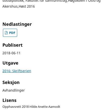
sosialpolitikk, Fakultet for samfunnsfag,Høgskolen i Oslo og
Akershus,Høst 2016
Nedlastinger
PDF
Publisert
2018-06-11
Utgave
2016: Skriftserien
Seksjon
Avhandlinger
Lisens
Opphavsrett 2018 Hilde Anette Aamodt